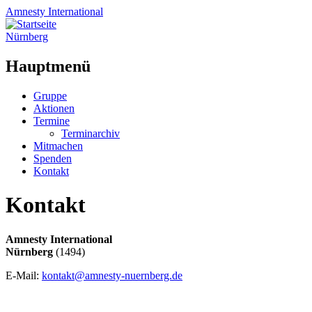
Amnesty
International
Nürnberg
Hauptmenü
Zum
Gruppe
Inhalt
Aktionen
springen
Termine
Terminarchiv
Mitmachen
Spenden
Kontakt
Kontakt
Amnesty International
Nürnberg
(1494)
E-Mail:
kontakt@amnesty-nuernberg.de