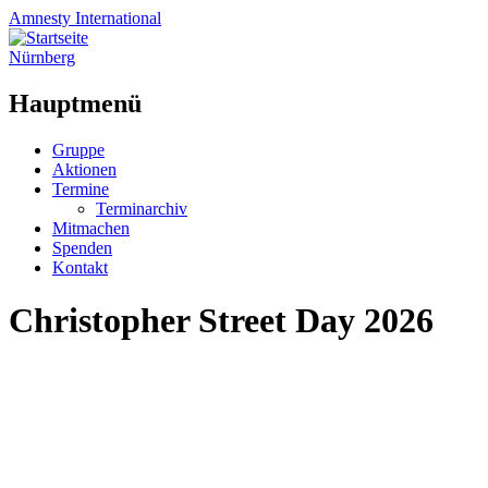
Amnesty
International
Nürnberg
Hauptmenü
Zum
Gruppe
Inhalt
Aktionen
springen
Termine
Terminarchiv
Mitmachen
Spenden
Kontakt
Christopher Street Day 2026