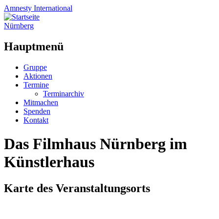
Amnesty
International
Nürnberg
Hauptmenü
Zum
Gruppe
Inhalt
Aktionen
springen
Termine
Terminarchiv
Mitmachen
Spenden
Kontakt
Das Filmhaus Nürnberg im
Künstlerhaus
Karte des Veranstaltungsorts